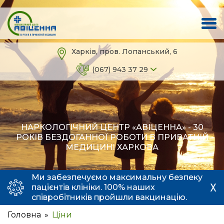
Харків, пров. Лопанський, 6
(067) 943 37 29
НАРКОЛОГІЧНИЙ ЦЕНТР «АВІЦЕННА» - 30
РОКІВ БЕЗДОГАННОЇ РОБОТИ В ПРИВАТНІЙ
МЕДИЦИНІ ХАРКОВА
Ми забезпечуємо максимальну безпеку
пацієнтів клініки. 100% наших
співробітників пройшли вакцинацію.
Головна
Ціни